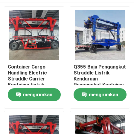
Container Cargo
Q355 Baja Pengangkut
Handling Electric
Straddle Listrik
Straddle Carrier
Kendaraan
Kontainer listrik
Pengangkut Kontainer
Straddle Carrier
Rumah
mengirimkan
mengirimkan
permintaan
permintaan
Produk
Video