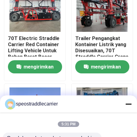
Tentang kami
Tur Pabrik
70T Electric Straddle
Trailer Pengangkat
Carrier Red Container
Kontainer Listrik yang
Lifting Vehicle Untuk
Disesuaikan, 70T
Kontrol kualitas
Beban Berat Besar
Straddle Carrier Crane
mengirimkan
mengirimkan
Hubungi kami
permintaan
permintaan
Berita
speostraddlecarrier
Permintaan Penawaran
5:31 PM
Pengangkut Kontainer Straddle