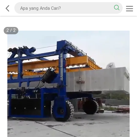
2
/
2