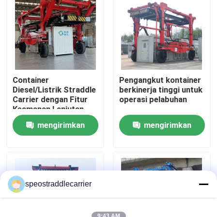
Tentang kami
Tur Pabrik
Container
Pengangkut kontainer
Kontrol kualitas
Diesel/Listrik Straddle
berkinerja tinggi untuk
Carrier dengan Fitur
operasi pelabuhan
Keamanan Lanjutan
Hubungi kami
mengirimkan
mengirimkan
permintaan
permintaan
Berita
Permintaan Penawaran
speostraddlecarrier
Pengangkut Kontainer Straddle
9:43 AM