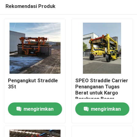
Rekomendasi Produk
Pengangkut Straddle
SPEO Straddle Carrier
35t
Penanganan Tugas
Berat untuk Kargo
Rumah
Berukuran Besar
mengirimkan
mengirimkan
Produk
permintaan
permintaan
Video