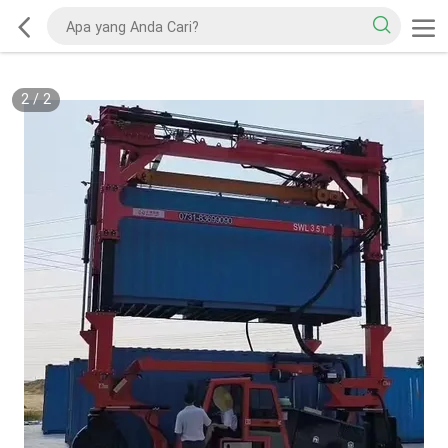
2
/
2