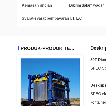
Kemasan rincian
Dikirim dalam wadah 
Syarat-syarat pembayaran
T/T, L/C
Deskri
PRODUK-PRODUK TERKAIT
80T Dies
SPEO Str
Deskrips
SPEO ele
kontaine