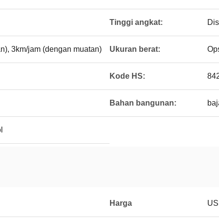
Tinggi angkat:
Di
n), 3km/jam (dengan muatan)
Ukuran berat:
Ops
Kode HS:
84
Bahan bangunan:
ba
l
Harga
US