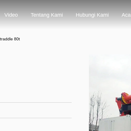
Video
Tentang Kami
Hubungi Kami
Aca
raddle 80t