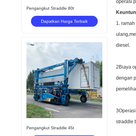
operasi 
Pengangkut Straddle 80t
Keuntu
Dapatkan Harga Terbaik
1. ramah 
ulang,me
diesel.
2Biaya o
dengan p
pemelihar
3Operasi
straddle 
Pengangkut Straddle 45t