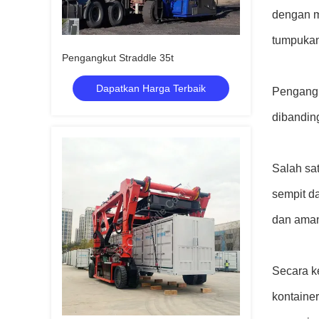
dengan m
tumpukan
Pengangkut Straddle 35t
Dapatkan Harga Terbaik
Pengangku
dibandin
Salah sa
sempit d
dan aman
Secara ke
kontaine