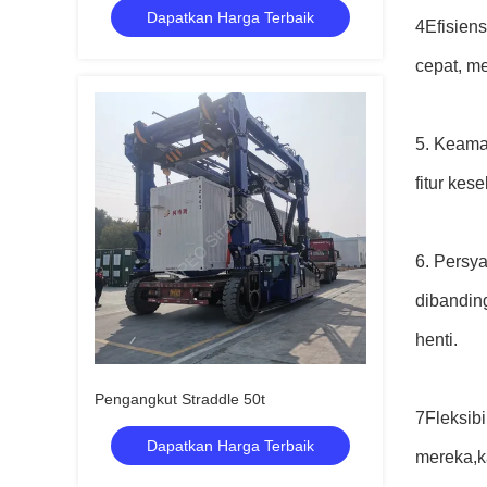
Dapatkan Harga Terbaik
4Efisiens
cepat, m
5. Keaman
fitur ke
6. Persya
dibandin
henti.
Pengangkut Straddle 50t
7Fleksibi
Dapatkan Harga Terbaik
mereka,k