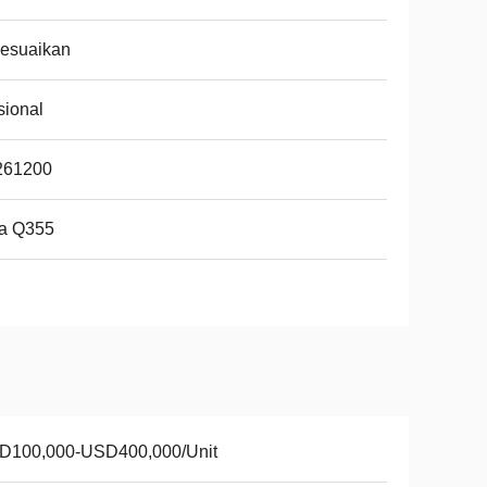
sesuaikan
ional
261200
ja Q355
D100,000-USD400,000/Unit