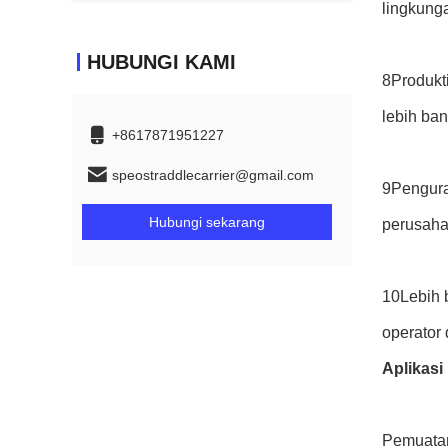
lingkung
HUBUNGI KAMI
8Produkti
lebih ba
+8617871951227
speostraddlecarrier@gmail.com
9Pengura
Hubungi sekarang
perusaha
10Lebih b
operator
Aplikasi
Pemuatan