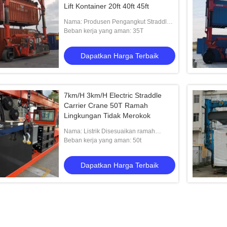
Lift Kontainer 20ft 40ft 45ft
Nama: Produsen Pengangkut Straddle
Kontainer
Beban kerja yang aman: 35T
Dapatkan Harga Terbaik
7km/H 3km/H Electric Straddle
Carrier Crane 50T Ramah
Lingkungan Tidak Merokok
Nama: Listrik Disesuaikan ramah
lingkungan tidak merokok Straddle
Beban kerja yang aman: 50t
Carrier
Dapatkan Harga Terbaik