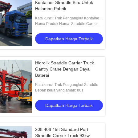
Kontainer Straddle Biru Untuk
Halaman Pabrik
Kata kunci: Truk Pengangkut Kontainer
Straddle
Nama Produk Nama: Straddle Carrier
Truck untuk halaman pabrik dan
pemuatan truk
Dapatkan Harga Terbaik
Hidrolik Straddle Carrier Truck
Gantry Crane Dengan Daya
Baterai
Kata kunci: Truk Pengangkut Straddle
Beban kerja yang aman: 80T
Dapatkan Harga Terbaik
20ft 40ft 45ft Standard Port
Straddle Carrier Truck 93kw