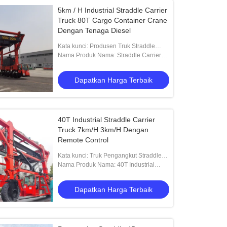
5km / H Industrial Straddle Carrier
Truck 80T Cargo Container Crane
Dengan Tenaga Diesel
Kata kunci: Produsen Truk Straddle
Carrier
Nama Produk Nama: Straddle Carrier
Truck dengan Tenaga Diesel untuk
muatan besar
Dapatkan Harga Terbaik
40T Industrial Straddle Carrier
Truck 7km/H 3km/H Dengan
Remote Control
Kata kunci: Truk Pengangkut Straddle
Industri
Nama Produk Nama: 40T Industrial
Straddle Carrier dengan remote control
Dapatkan Harga Terbaik