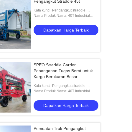
Pengangkut Straddle 45t
Kata kunci: Pengangkut straddle,
pengangkut straddle kontainer, straddle
Nama Produk Nama: 40T Industrial
kontainer, penanganan kontainer, truk s
Straddle Carrier dengan remote control
Dapatkan Harga Terbaik
SPEO Straddle Carrier
Penanganan Tugas Berat untuk
Kargo Berukuran Besar
Kata kunci: Pengangkut straddle,
pengangkut straddle kontainer, straddle
Nama Produk Nama: 40T Industrial
kontainer, penanganan kontainer, truk s
Straddle Carrier dengan remote control
Dapatkan Harga Terbaik
Pemuatan Truk Pengangkut