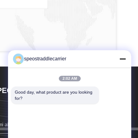
speostraddlecarrier
2:02 AM
PEO CO., LTD.
Good day, what product are you looking 
for?
i akan menghubungi Anda sesegera mungkin.