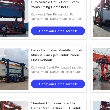
Duty Vehicle Untuk Port / Stock
Yards Lifting Containers
Kata kunci: Truk Pengangkut Port
Straddle
Nama Produk Nama: Straddle Carrier
Truck untuk pelabuhan dan tempat
penyimpanan peti kemas pengangkat
Dapatkan Harga Terbaik
Derek Pembawa Straddle Industri
Khusus 7km / jam Untuk Pabrik
Pintu Rendah
Kata kunci: Derek Pembawa Straddle
Industri
Nama Produk Nama: Industrial Straddle
Carrier untuk pabrik berpintu rendah
Dapatkan Harga Terbaik
Standard Container Straddle
Carrier Manufacturer 35T Untuk