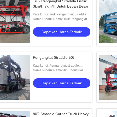
Truk Pengangkut Straddle Listrik
3km/H 7km/H Untuk Beban Besar
Kata kunci: Truk Pengangkut Straddle
Nama Produk Nama: Truk Pengangkut
Straddle Listrik untuk muatan besar
Dapatkan Harga Terbaik
Pengangkut Straddle 50t
Kata kunci: Pengangkut straddle,
pengangkut straddle kontainer, straddle
Nama Produk Nama: 40T Industrial
kontainer, penanganan kontainer, truk s
Straddle Carrier dengan remote control
Dapatkan Harga Terbaik
80T Straddle Carrier Truck Heavy