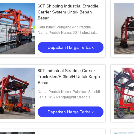
60T Shipping Industrial Straddle
Carrier System Untuk Beban
Besar
Kata kunci: Pengangkut Straddle
Industri
Nama Produk Nama: 60T Industrial
Straddle Carrier untuk Muatan Besar
Dapatkan Harga Terbaik
80T Industrial Straddle Carrier
Truck 5km/H 3km/H Untuk Kargo
Besar
Nama Produk Nama: Pabrikan Straddle
Carrier Industri
Jenis: Truk Pengangkut Straddle
Dapatkan Harga Terbaik