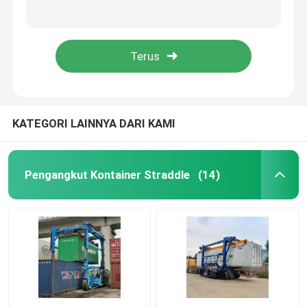
Container Cargo Handling Electric Straddle Carrier Kontainer listrik Straddle Carrier
Staddle Carrier 60t-Diesel
Pengangkut Port Straddle
Kontainer Listrik Straddle Carrier Container Handling Vehicle
Q355 Baja Pengangkut Straddle Listrik Kendaraan Pengangkut Kontainer
pembawa straddle listrik
Pengangkut Straddle Laut
KATEGORI LAINNYA DARI KAMI
Pengangkut Straddle Industri
Pengangkut Kontainer Straddle
(14)
Straddle Carrier Crane
Pengangkat Kontainer Straddle
Truk Pengangkut Straddle