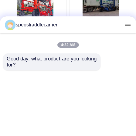
40T Industrial Straddle
Derek Pembawa
speostraddlecarrier
Carrier Truck 7km/H
Straddle Industri
3km/H Dengan Remote
Khusus 7km / jam
Control
Untuk Pabrik Pintu
4:32 AM
Rendah
Harga terbaik
Harga terbaik
Good day, what product are you looking 
for?
Hubungi kami
Hubungi kami
Lihat Lebih
Rumah
Tentang kita
Hubungi kami
Desktop Site
Sitemap
Kebijakan pribadi