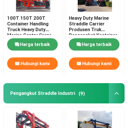
100T 150T 200T
Heavy Duty Marine
Container Handling
Straddle Carrier
Truck Heavy Duty
Produsen Truk
Marine Gantry Crane
Pengangkat Kontainer
Truck
Khusus
Harga terbaik
Harga terbaik
Hubungi kami
Hubungi kami
Pengangkut Straddle Industri
(9)