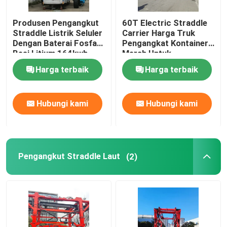
Produsen Pengangkut
60T Electric Straddle
Straddle Listrik Seluler
Carrier Harga Truk
Dengan Baterai Fosfat
Pengangkat Kontainer
Besi Litium 164kwh
Merah Untuk
Penanganan Material
Harga terbaik
Harga terbaik
Hubungi kami
Hubungi kami
Pengangkut Straddle Laut
(2)