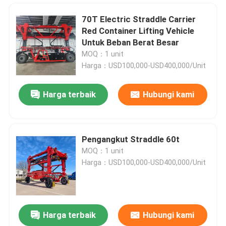
70T Electric Straddle Carrier
Red Container Lifting Vehicle
Untuk Beban Berat Besar
MOQ：1 unit
Harga：USD100,000-USD400,000/Unit
Harga terbaik
Hubungi kami
Pengangkut Straddle 60t
MOQ：1 unit
Rumah
Harga：USD100,000-USD400,000/Unit
Produk
Harga terbaik
Hubungi kami
Red 40T Port Straddle Carrier Heavy Duty Container Lifting Crane
Video