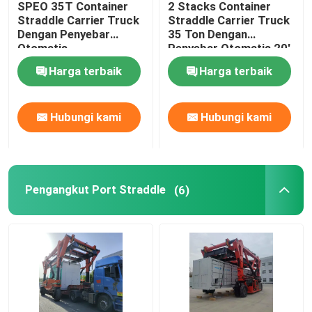
SPEO 35T Container
2 Stacks Container
Straddle Carrier Truck
Straddle Carrier Truck
Derek Gantri Bergerak
Dengan Penyebar
35 Ton Dengan
Otomatis
Penyebar Otomatis 20'
40'
Harga terbaik
Harga terbaik
pembawa straddle
Hubungi kami
Hubungi kami
Pengangkut Port Straddle
(6)