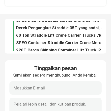
60T Port Straddle Carrier Manufacturer Untuk Penanganan / Penumpukan Kontainer
Derek Pembawa Straddle Industri Khusus 7km / jam Untuk Pabrik Pintu Rendah
Tentang kami
SPEO Mobile Straddle Carrier Crane 35 Ton Untuk Mengangkat Beban Kebesaran
Derek Pengangkut Straddle 35T yang andal, Derek Kontainer Kargo 3km/H
Tur Pabrik
60 Ton Straddle Lift Crane Carrier Trucks 7km / jam Untuk Mengangkat Beban Kebesaran
SPEO Container Straddle Carrier Crane Merah Oranye Biru Dengan Mesin Diesel
Kontrol kualitas
220T Cargo Shipping Container Lift Truck, Port Container Handling Machine
Fast Operation Shipping Container Lifter Truck Untuk Pabrik / Gudang
Hubungi kami
Electric Straddle Container Lifter 7km/H 3km/H Untuk Beban Besar
Tinggalkan pesan
Blue Cargo Mobile Gantry Crane Untuk Produk Konstruksi Beton Pracetak
Kami akan segera menghubungi Anda kembali!
Berita
SPEO Red Straddle Container Lifter Machine Untuk Pabrik Baja / Beton Pracetak
Red Mobile 80T Straddle Container Lifter Truck Untuk Beban Oversize
Blue Industrial Straddle Carrier Manufacturer Mudah Dioperasikan Untuk Produk Baja
Permintaan Penawaran
80T Straddle Carrier Truck Heavy Duty Vehicle Untuk Port / Stock Yards Lifting Containers
Truk Pengangkut Straddle Listrik 3km/H 7km/H Untuk Beban Besar
Pengangkut Kontainer Straddle